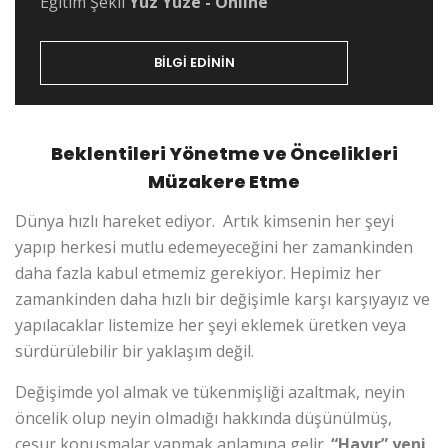
Eğitim Şekli
Yüz Yüze - Online
BILGI EDININ
Beklentileri Yönetme ve Öncelikleri
Müzakere Etme
Dünya hızlı hareket ediyor. Artık kimsenin her şeyi
yapıp herkesi mutlu edemeyeceğini her zamankinden
daha fazla kabul etmemiz gerekiyor. Hepimiz her
zamankinden daha hızlı bir değişimle karşı karşıyayız ve
yapılacaklar listemize her şeyi eklemek üretken veya
sürdürülebilir bir yaklaşım değil.
Değişimde yol almak ve tükenmişliği azaltmak, neyin
öncelik olup neyin olmadığı hakkında düşünülmüş,
cesur konuşmalar yapmak anlamına gelir.
“Hayır” yeni