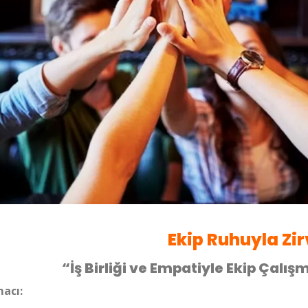
Ekip Ruhuyla Zi
“İş Birliği ve Empatiyle Ekip Çalı
acı: