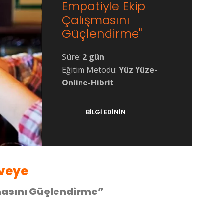
Empatiyle Ekip
Çalışmasını
Güçlendirme"
Süre:
2 gün
Eğitim Metodu:
Yüz Yüze-
Online-Hibrit
BILGI EDININ
rveye
şmasını Güçlendirme”