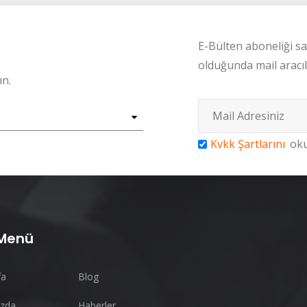
E-Bülten aboneliği sa
olduğunda mail aracılığ
ın.
Kvkk Şartlarını
oku
 Menü
fa
Blog
ızda
Haberler