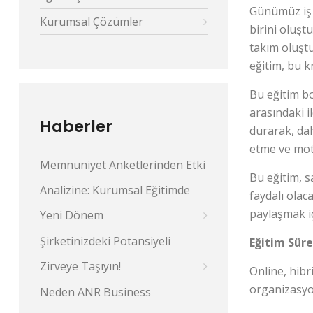
Günümüz iş d
Kurumsal Çözümler
birini oluşt
takım oluştu
eğitim, bu k
Bu eğitim bo
arasındaki i
Haberler
durarak, dah
etme ve moti
Memnuniyet Anketlerinden Etki
Bu eğitim, s
Analizine: Kurumsal Eğitimde
faydalı olac
paylaşmak iç
Yeni Dönem
Şirketinizdeki Potansiyeli
Eğitim Süre
Zirveye Taşıyın!
Online, hibr
organizasyon
Neden ANR Business