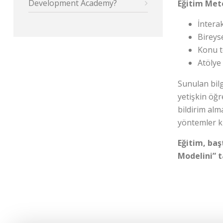
Development Academy?
Eğitim Meto
İnterak
Bireys
Konu t
Atölye 
Sunulan bilg
yetişkin öğ
bildirim alm
yöntemler k
Eğitim, baş
Modelini” t