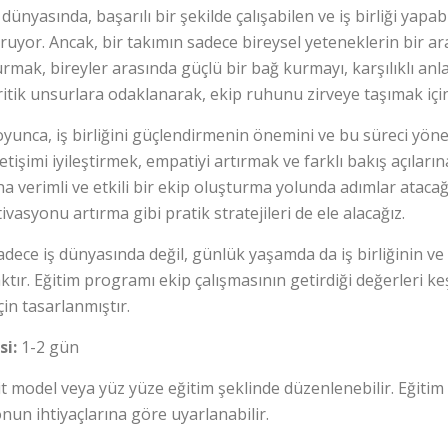
ünyasında, başarılı bir şekilde çalışabilen ve iş birliği yapa
uruyor. Ancak, bir takımın sadece bireysel yeteneklerin bir a
rmak, bireyler arasında güçlü bir bağ kurmayı, karşılıklı anlay
ritik unsurlara odaklanarak, ekip ruhunu zirveye taşımak için
yunca, iş birliğini güçlendirmenin önemini ve bu süreci yöne
letişimi iyileştirmek, empatiyi artırmak ve farklı bakış açıla
a verimli ve etkili bir ekip oluşturma yolunda adımlar atacağ
vasyonu artırma gibi pratik stratejileri de ele alacağız.
adece iş dünyasında değil, günlük yaşamda da iş birliğinin 
aktır. Eğitim programı ekip çalışmasının getirdiği değerleri 
in tasarlanmıştır.
si:
1-2 gün
it model veya yüz yüze eğitim şeklinde düzenlenebilir. Eğitim s
un ihtiyaçlarına göre uyarlanabilir.